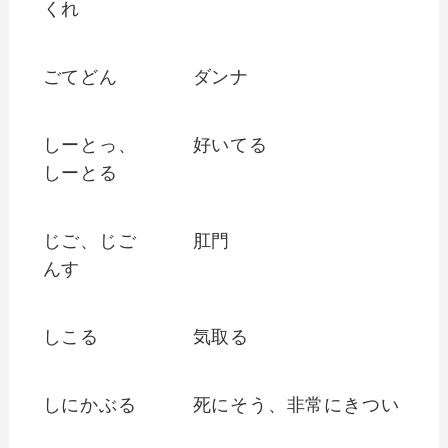
くれ
ごてどん
ダンナ
しーとっ、
好いてる
しーとる
じご、じご
肛門
んす
しこる
気取る
しにかぶる
死にそう、非常にきつい