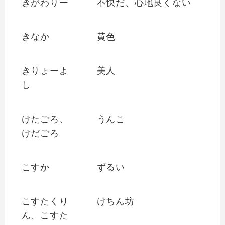
きがわりー
不快だ、心地良くない
きなか
黄色
きりょーよ
美人
し
けたごろ、
うんこ
けだごろ
こすか
ずるい
こすたくり
けちん坊
ん、こすた