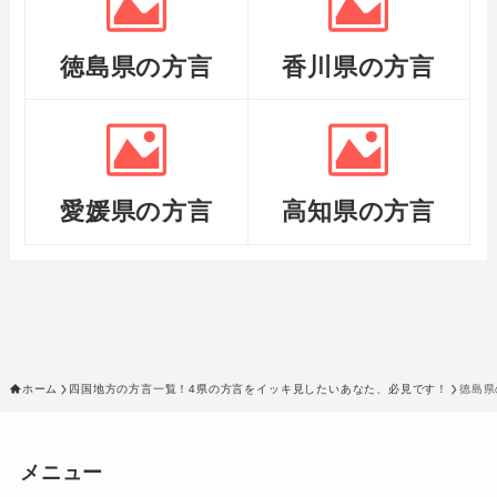
徳島県の方言
香川県の方言
愛媛県の方言
高知県の方言
ホーム
四国地方の方言一覧！4県の方言をイッキ見したいあなた、必見です！
徳島県
メニュー