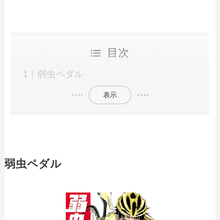
目次
弱虫ペダル
表示
弱虫ペダル