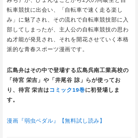
みち）が、ひょんなことから2人の同級生と自
転車競技に出会い、「自転車で速く走る楽し
み」に魅了され、その流れで自転車競技部に入
部してしまったが、主人公の自転車競技の思わ
ぬ才能が発見され、それを開花させていく本格
派的な青春スポーツ漫画です。
広島弁はその中で登場する広島呉南工業高校の
「待宮 栄吉」や「井尾谷 諒」らが使ってお
り、待宮 栄吉は
コミック19巻
に初登場しま
す。
漫画『弱虫ペダル』【無料試し読み】